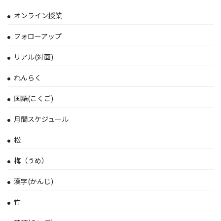
オンライン授業
フォローアップ
リアル(対面)
れんらく
国語(こくご)
月間スケジュール
松
梅（うめ）
漢字(かんじ)
竹