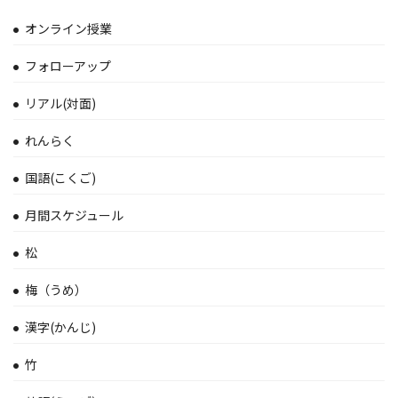
オンライン授業
フォローアップ
リアル(対面)
れんらく
国語(こくご)
月間スケジュール
松
梅（うめ）
漢字(かんじ)
竹