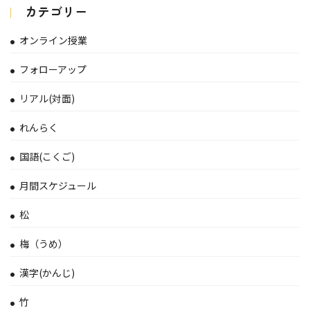
カテゴリー
オンライン授業
フォローアップ
リアル(対面)
れんらく
国語(こくご)
月間スケジュール
松
梅（うめ）
漢字(かんじ)
竹