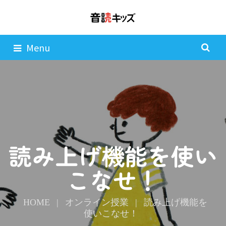
Menu
読み上げ機能を使い
こなせ！
HOME
|
オンライン授業
|
読み上げ機能を
使いこなせ！