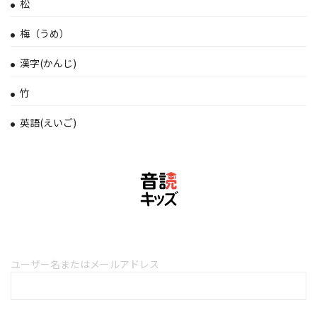
松
梅（うめ）
漢字(かんじ)
竹
英語(えいご)
ユーザー名またはメールアドレス